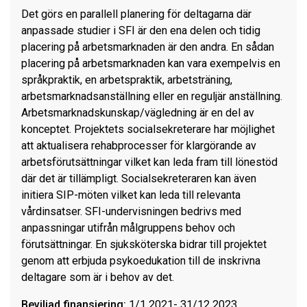
Det görs en parallell planering för deltagarna där
anpassade studier i SFI är den ena delen och tidig
placering på arbetsmarknaden är den andra. En sådan
placering på arbetsmarknaden kan vara exempelvis en
språkpraktik, en arbetspraktik, arbetsträning,
arbetsmarknadsanställning eller en reguljär anställning.
Arbetsmarknadskunskap/vägledning är en del av
konceptet. Projektets socialsekreterare har möjlighet
att aktualisera rehabprocesser för
klargörande av
arbetsförutsättningar
vilket kan leda fram till lönestöd
där det är tillämpligt. Socialsekreteraren kan även
initiera SIP-möten vilket kan leda till relevanta
vårdinsatser.
SFI-undervisningen bedrivs med
anpassningar utifrån målgruppens behov och
förutsättningar. En sjuksköterska bidrar till projektet
genom att erbjuda psykoedukation till de inskrivna
deltagare som är i behov av det.
Beviljad finansiering:
1/1 2021- 31/12 2023