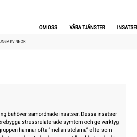
OM OSS
VÅRA TJÄNSTER
INSATSE
UNGA KVINNOR
ning behöver samordnade insatser. Dessa insatser
förebygga stressrelaterade symtom och ge verktyg
lgruppen hamnar ofta ”mellan stolarna” eftersom