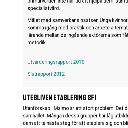
primärvården inte har tid att hjälpa dem, samt
specialistvård.
Målet med samverkansinsatsen Unga kvinnor var
komma igång med praktik och arbete alternativ 
lärande mellan de ingående aktörerna som f
metodik.
Utvärderingsrapport 2010
Slutrapport 2012
Utebliven etablering SFI
Utanförskap i Malmö är ett stort problem. Det d
samhället. Många i dessa grupper har låg utbild
dem att ta nästa steg för att etablera sig och b