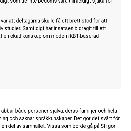
idigt som de inte bedöms vara tillräckligt sjuka för
 att deltagarna skulle få ett brett stöd för att
studier. Samtidigt har insatsen bidragit till ett
ått en ökad kunskap om modern KBT-baserad
rabbar både personer själva, deras familjer och hela
ning och saknar språkkunskaper. Det gör det svårt för
li en del av samhället. Vissa som borde gå på Sfi gör