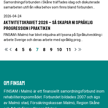
Samordningsförbunden i Skåne träffades idag och diskuterade
samarbeten utifrån vilka behov som finns bland förbunden…
2026-04-24
Aktivitetskravet 2026 – så skapar ni språklig
progression i praktiken
FINSAM i Malmö har blivit inbjudna att lyssna på Språkutveckling i
arbete Sverige och deras arbete med språklig prog…
4
5
6
7
8
9
10
11
Om Finsam
FINSAM i Malmö är ett finansiellt samordningsförbund inom
rehabiliteringsområdet. Förbundet bildades 2007 och ägs
av Malmö stad, Försäkringskassan Malmö, Region Skåne