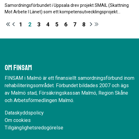
Samordningsförbundet i Uppsala drev projekt SMAIL (Skattning
Mot Arbete I Länet) som ett kompetensutvecklingsprojekt…
1
2
3
4
5
6
7
8
Om Finsam
FINSAM i Malmö är ett finansiellt samordningsförbund inom
rehabiliteringsområdet. Förbundet bildades 2007 och ägs
av Malmö stad, Försäkringskassan Malmö, Region Skåne
och Arbetsförmedlingen Malmö.
Dataskyddspolicy
Om cookies
Tillgänglighetsredogörelse