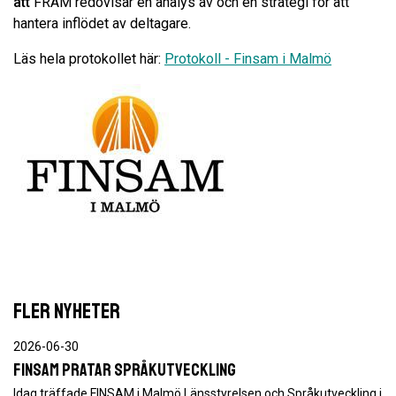
att
FRAM redovisar en analys av och en strategi för att
hantera inflödet av deltagare.
Läs hela protokollet här:
Protokoll - Finsam i Malmö
FLER NYHETER
2026-06-30
FINSAM pratar språkutveckling
Idag träffade FINSAM i Malmö Länsstyrelsen och Språkutveckling i