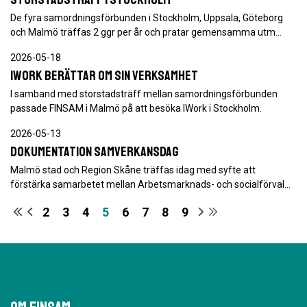
De fyra samordningsförbunden i Stockholm, Uppsala, Göteborg
och Malmö träffas 2 ggr per år och pratar gemensamma utm…
2026-05-18
IWork berättar om sin verksamhet
I samband med storstadsträff mellan samordningsförbunden
passade FINSAM i Malmö på att besöka IWork i Stockholm.
2026-05-13
Dokumentation samverkansdag
Malmö stad och Region Skåne träffas idag med syfte att
förstärka samarbetet mellan Arbetsmarknads- och socialförval…
2
3
4
5
6
7
8
9