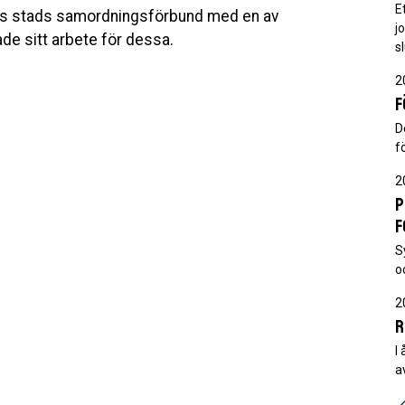
E
s stads samordningsförbund med en av
j
e sitt arbete för dessa.
s
2
F
D
f
2
P
f
S
o
2
R
I
a