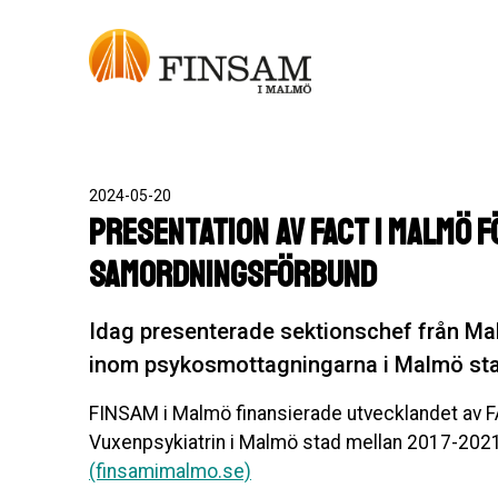
2024-05-20
Presentation av FACT i Malmö 
samordningsförbund
Idag presenterade sektionschef från Ma
inom psykosmottagningarna i Malmö st
FINSAM i Malmö finansierade utvecklandet av 
Vuxenpsykiatrin i Malmö stad mellan 2017-202
(finsamimalmo.se)