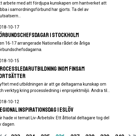
tt arbete med att fördjupa kunskapen om hantverket att
obba i samordningsförbund har gjorts. Ta del av
lutsatsern…
018-10-17
örbundschefsdagar i Stockholm
en 16-17 arrangerade Nationella rådet de årliga
örbundschefsdagarna.
018-10-15
rocessledarutbildning inom FINSAM
ortsätter
yftet med utbildningen är att ge deltagarna kunskap om
ch verktyg kring processledning i enprojektmiljö. Andra til…
018-10-12
egional inspirationsdag i Eslöv
 år hade vi temat Liv-Arbetsliv. Ett åttiotal deltagare tog del
v dagen.