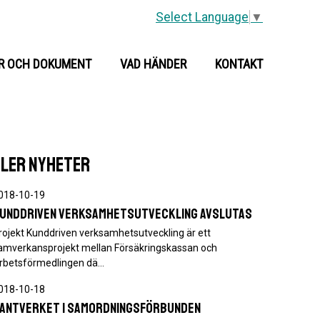
Select Language
▼
R OCH DOKUMENT
VAD HÄNDER
KONTAKT
FLER NYHETER
018-10-19
unddriven verksamhetsutveckling avslutas
rojekt Kunddriven verksamhetsutveckling är ett
amverkansprojekt mellan Försäkringskassan och
rbetsförmedlingen dä…
018-10-18
antverket i Samordningsförbunden