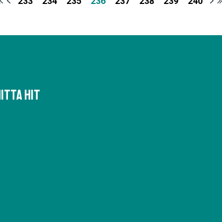
233
234
235
236
237
238
239
240
itta hit