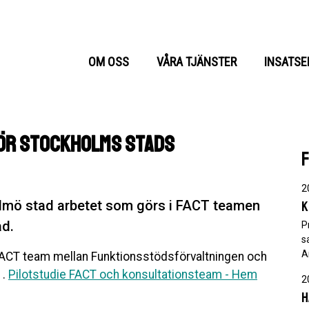
OM OSS
VÅRA TJÄNSTER
INSATSE
för Stockholms stads
2
lmö stad arbetet som görs i FACT teamen
K
ad.
P
s
A
FACT team mellan Funktionsstödsförvaltningen och
1.
Pilotstudie FACT och konsultationsteam - Hem
2
H