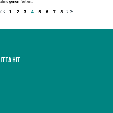
almö genomfört en…
1
2
3
4
5
6
7
8
itta hit