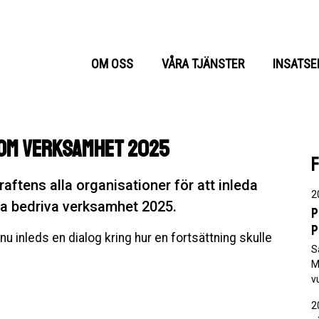
OM OSS
VÅRA TJÄNSTER
INSATSE
 om verksamhet 2025
aftens alla organisationer för att inleda
2
a bedriva verksamhet 2025.
P
p
u inleds en dialog kring hur en fortsättning skulle
S
M
v
2