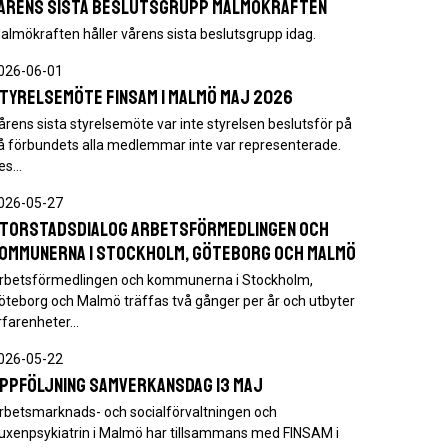
årens sista beslutsgrupp Malmökraften
almökraften håller vårens sista beslutsgrupp idag.
026-06-01
tyrelsemöte FINSAM i Malmö maj 2026
årens sista styrelsemöte var inte styrelsen beslutsför på
å förbundets alla medlemmar inte var representerade.
es…
026-05-27
torstadsdialog Arbetsförmedlingen och
ommunerna i Stockholm, Göteborg och Malmö
rbetsförmedlingen och kommunerna i Stockholm,
öteborg och Malmö träffas två gånger per år och utbyter
rfarenheter…
026-05-22
ppföljning samverkansdag 13 maj
rbetsmarknads- och socialförvaltningen och
uxenpsykiatrin i Malmö har tillsammans med FINSAM i