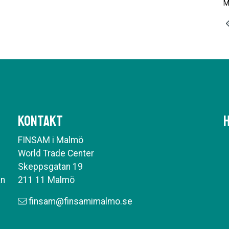
M
Kontakt
H
FINSAM i Malmö
World Trade Center
Skeppsgatan 19
an
211 11 Malmö
finsam@finsamimalmo.se