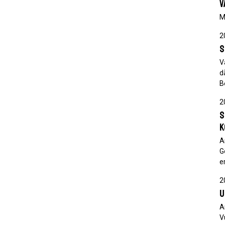
V
M
2
S
V
d
B
2
S
k
A
G
e
2
U
A
V