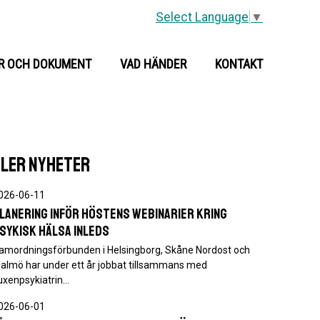
Select Language
▼
R OCH DOKUMENT
VAD HÄNDER
KONTAKT
FLER NYHETER
026-06-11
lanering inför höstens webinarier kring
sykisk hälsa inleds
amordningsförbunden i Helsingborg, Skåne Nordost och
almö har under ett år jobbat tillsammans med
uxenpsykiatrin…
026-06-01