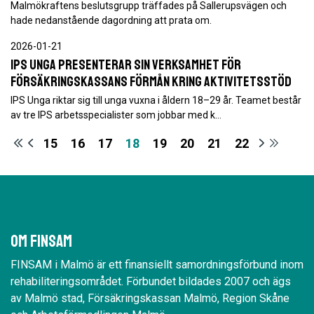
Malmökraftens beslutsgrupp träffades på Sallerupsvägen och
hade nedanstående dagordning att prata om.
2026-01-21
IPS Unga presenterar sin verksamhet för
Försäkringskassans förmån kring aktivitetsstöd
IPS Unga riktar sig till unga vuxna i åldern 18–29 år. Teamet består
av tre IPS arbetsspecialister som jobbar med k…
15
16
17
18
19
20
21
22
Om Finsam
FINSAM i Malmö är ett finansiellt samordningsförbund inom
rehabiliteringsområdet. Förbundet bildades 2007 och ägs
av Malmö stad, Försäkringskassan Malmö, Region Skåne