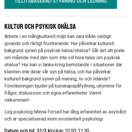
TILLITSBASERAD STYRNING OCH LEDNING
Kultur och psykisk ohälsa
Arbete i en mångkulturell miljö kan vara både väldigt
givande och riktigt frustrerande: Hur påverkar kulturell
bakgrund synen på psykisk hälsa/ohälsa? Går det att prata
om mående med den som inte vill höra talas om psykisk
ohälsa? Hur kan vi tänka kring bemötande i situationer där
klienten inte delar vår syn på hälsa, och hur påverkar
kulturell bakgrund synen på mening, liv och lidande?
Föreläsningen bjuder på kunskapspåfyllning, utrymme för
frågor, diskussion och egna erfarenheter. Varmt
välkommen!
Leg psykolog Minna Forsell har lång erfarenhet av asylvård
och är specialiserad inom existentiell psykologi.
Datum och tid: 31/3
k
lockan 10.00-11.30