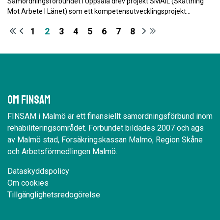
Samordningsförbundet i Uppsala drev projekt SMAIL (Skattning
Mot Arbete I Länet) som ett kompetensutvecklingsprojekt…
1
2
3
4
5
6
7
8
Om Finsam
FINSAM i Malmö är ett finansiellt samordningsförbund inom
rehabiliteringsområdet. Förbundet bildades 2007 och ägs
av Malmö stad, Försäkringskassan Malmö, Region Skåne
och Arbetsförmedlingen Malmö.
Dataskyddspolicy
Om cookies
Tillgänglighetsredogörelse