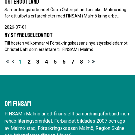
Östergötland
Samordningsförbundet Östra Östergötland besöker Malmö idag
för att utbyta erfarenheter med FINSAM i Malmö kring arbe…
2026-07-01
Ny styrelseledamot
Till hösten välkomnar vi Försäkringskassans nya styrelseledamot
Christel Dahl som ersättare till FINSAM i Malmö.
1
2
3
4
5
6
7
8
Om Finsam
FINSAM i Malmö är ett finansiellt samordningsförbund inom
rehabiliteringsområdet. Förbundet bildades 2007 och ägs
av Malmö stad, Försäkringskassan Malmö, Region Skåne