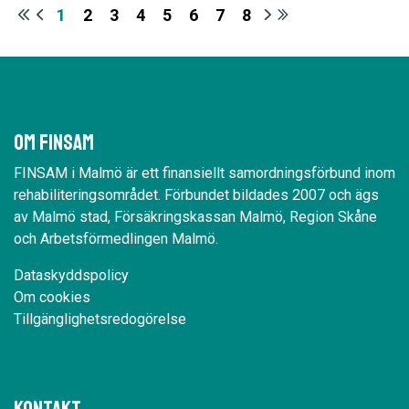
1
2
3
4
5
6
7
8
Om Finsam
FINSAM i Malmö är ett finansiellt samordningsförbund inom
rehabiliteringsområdet. Förbundet bildades 2007 och ägs
av Malmö stad, Försäkringskassan Malmö, Region Skåne
och Arbetsförmedlingen Malmö.
Dataskyddspolicy
Om cookies
Tillgänglighetsredogörelse