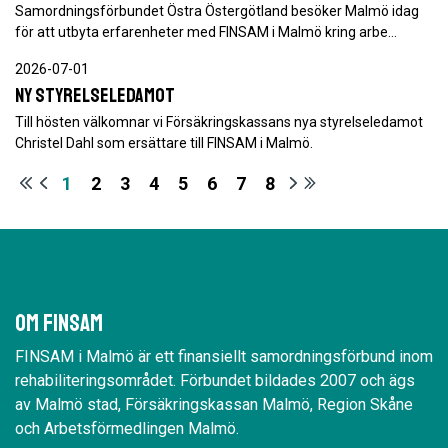
Samordningsförbundet Östra Östergötland besöker Malmö idag
för att utbyta erfarenheter med FINSAM i Malmö kring arbe…
2026-07-01
Ny styrelseledamot
Till hösten välkomnar vi Försäkringskassans nya styrelseledamot
Christel Dahl som ersättare till FINSAM i Malmö.
1
2
3
4
5
6
7
8
Om Finsam
FINSAM i Malmö är ett finansiellt samordningsförbund inom
rehabiliteringsområdet. Förbundet bildades 2007 och ägs
av Malmö stad, Försäkringskassan Malmö, Region Skåne
och Arbetsförmedlingen Malmö.