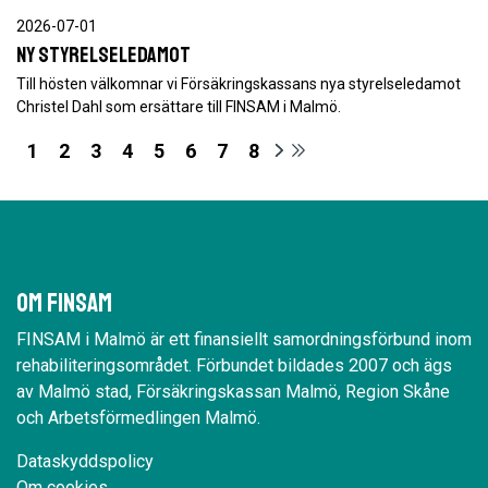
2026-07-01
Ny styrelseledamot
Till hösten välkomnar vi Försäkringskassans nya styrelseledamot
Christel Dahl som ersättare till FINSAM i Malmö.
1
2
3
4
5
6
7
8
Om Finsam
FINSAM i Malmö är ett finansiellt samordningsförbund inom
rehabiliteringsområdet. Förbundet bildades 2007 och ägs
av Malmö stad, Försäkringskassan Malmö, Region Skåne
och Arbetsförmedlingen Malmö.
Dataskyddspolicy
Om cookies