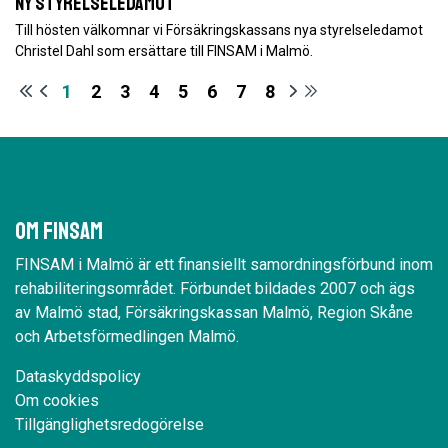
Ny styrelseledamot
Till hösten välkomnar vi Försäkringskassans nya styrelseledamot
Christel Dahl som ersättare till FINSAM i Malmö.
1
2
3
4
5
6
7
8
Om Finsam
FINSAM i Malmö är ett finansiellt samordningsförbund inom
rehabiliteringsområdet. Förbundet bildades 2007 och ägs
av Malmö stad, Försäkringskassan Malmö, Region Skåne
och Arbetsförmedlingen Malmö.
Dataskyddspolicy
Om cookies
Tillgänglighetsredogörelse