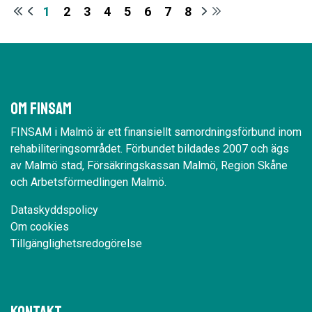
1
2
3
4
5
6
7
8
Om Finsam
FINSAM i Malmö är ett finansiellt samordningsförbund inom
rehabiliteringsområdet. Förbundet bildades 2007 och ägs
av Malmö stad, Försäkringskassan Malmö, Region Skåne
och Arbetsförmedlingen Malmö.
Dataskyddspolicy
Om cookies
Tillgänglighetsredogörelse